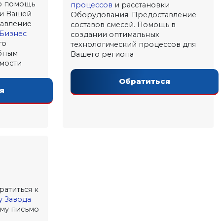
ю помощь
процессов
и расстановки
ки Вашей
Оборудования. Предоставление
тавление
составов смесей. Помощь в
Бизнес
создании оптимальных
го
технологический процессов для
бным
Вашего региона
емости
Обратиться
я
атиться к
у Завода
ему письмо