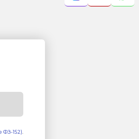
 ФЗ-152)
.