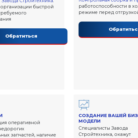
Контрольная сборка и 
х
Завода Стройтехника
.
работоспособности в х
 организации быстрой
режиме перед отгрузко
требуемого
ания
Обратитьс
Обратиться
И
СОЗДАНИЕ ВАШЕЙ БИЗ
МОДЕЛИ
ция оперативной
Специалисты Завода
недорогих
Стройтехника, окажут
ных запчастей, наличие