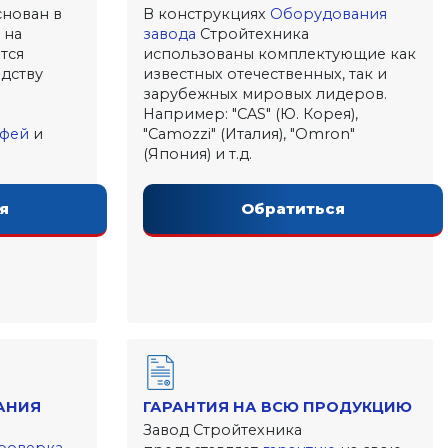
снован в
В конструкциях
Оборудования
 на
завода
Стройтехника
тся
использованы комплектующие как
дству
известных отечественных, так и
зарубежных мировых лидеров.
Например: "CAS" (Ю. Корея),
фей
и
"Camozzi" (Италия), "Omron"
(Япония) и т.д.
я
Обратиться
АНИЯ
ГАРАНТИЯ НА ВСЮ ПРОДУКЦИЮ
Завод Стройтехника