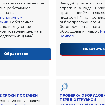
ойтехника современное
Завод «Стройтехника» о
тие, работающее
апреле 1990 года – и уже
льно на
протяжении 26 лет являе
хнологичном
лидером РФ по произво
ании
. Собственное
вибропрессующего и
тво и отсутствие
бетоносмесительного
ов позволяет держать
оборудования марок
Ри
редложение
цена/
Кондор
Обратитьс
Обратиться
Е СРОКИ ПОСТАВКИ
ПРОВЕРКА ОБОРУДОВ
ПЕРЕД ОТГРУЗКОЙ
дование есть в наличие