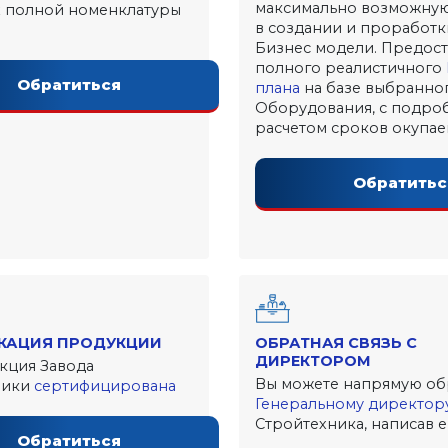
максимально возможну
х полной номенклатуры
в создании и проработ
Бизнес модели. Предос
полного реалистичного
Обратиться
плана
на базе выбранно
Оборудования, с подро
расчетом сроков окупа
Обратитьс
КАЦИЯ ПРОДУКЦИИ
ОБРАТНАЯ СВЯЗЬ С
ДИРЕКТОРОМ
кция Завода
Вы можете напрямую обр
ники
сертифицирована
Генеральному директор
Стройтехника, написав 
Обратиться