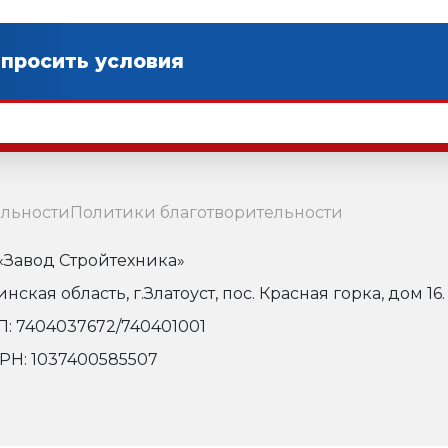
льности
Политики благотворительности
Завод Стройтехника»
кая область, г.Златоуст, пос. Красная горка, дом 16.
: 7404037672/740401001
РН: 1037400585507