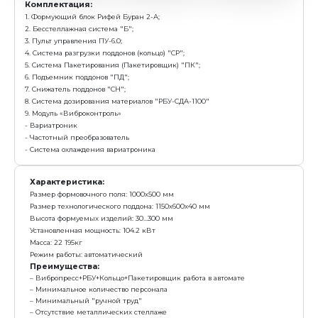
5. Модуль «Виброконтроль»
- Вариатроник
- Частотный преобразователь
- Система охлаждения вариатроника
Характеристика:
Размер формовочного поля: 1000х500 мм
Размер технологического поддона: 1150х600х40 мм
Высота формуемых изделий: 30...300 мм
Установленная мощность: 82 кВт
Масса: 15 670кг
Режим работы: автоматический
Преимущества:
Полноценный Бетонный завод + вибропресс
Выпуск товарного бетона до 25куб/м в ч.
Универсальная комплектация с максимальным а