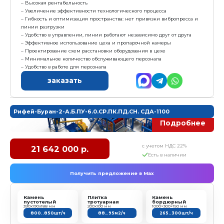
Камень
Плитка
пустотелый
тротуарная
390х190х188 мм
200х100 мм
800..850шт/ч
88…95м2/ч
Комплектация:
1. Формующий блок Рифей Буран 2А
2. Модуль бесстеллажного формования "Б.Пд"
3. Бетонный завод Рифей Бетон 25
- Смеситель СГ-750С (V=750л)
- Эстакада Э-1
- Дозатор заполнителя ДЗ-15 (2 бункера по 7,5 м3) н
- Скиповый подъемник ПС-600 (V=600л)
- Дозатор цемента ДЦ-200 (тензодатчики CAS)
- Дозатор воды ДВ-150 (тензодатчики CAS)
- Конвейер винтовой КВ-6 (L=6м, d=180мм)
- Пульт с системой автоматического управления ПУ
- Компрессор
4. Конвейер ленточный выкатной КЛ-500-5,0В