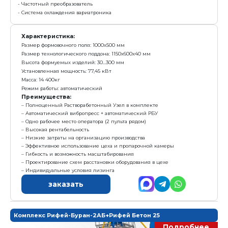
- Бетоносмеситель СГ-750 (V=750л)
- Весовой блок дозаторов БДА-750-Вес (дозатор цемен
- Пульт управления ПУ-СДА
- Конвейер винтовой (шнек) КВ-6 (L=6 м)
- Пневмооборудование
4. Модуль «Виброконтроль»
- Вариатроник
- Частотный преобразователь
- Система охлаждения вариатроника
Характеристика:
Размер формовочного поля: 1000х500 мм
Размер технологического поддона: 1150х600х40 мм
Высота формуемых изделий: 30...300 мм
Установленная мощность: 69,95 кВт
Масса: 13 900кг
Режим работы: автоматический