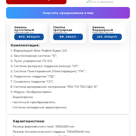
Получить предложение в Ma
Камень
Плитка
пустотелый
тротуарная
390х190х188 мм
200х100 мм
800..850шт/ч
88…95м2/ч
Комплектация:
1. Формующий блок Рифей Буран 2-А
2. Модуль бесстеллажного формования "Б.Пд"
3. Система дозирования материалов "РБУ-7,0-750-СДА-
- Дозирующий комплекс ДЗ-15 (2 бункера по 7,5 куб.м
- Конвейер ленточный КЛ-650-7,4 (L=7,4м)
- Конвейер ленточный КЛ-500-5,0 (L=5м)
- Бетоносмеситель СГ-750 (V=750л)
- Весовой блок дозаторов БДА-750-Вес (дозатор цемен
- Пульт управления ПУ-СДА
- Конвейер винтовой (шнек) КВ-6 (L=6 м)
- Пневмооборудование