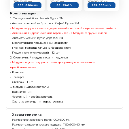
с у
5 673 000 р.
Е
Получить предложение в Ma
Камень
Плитка
пустотелый
тротуарная
390х190х188 мм
200х100 мм
800..850шт/ч
88…95м2/ч
Комплектация:
1. Формующий блок Рифей Буран 2М:
- Автоматический вибропресс Рифей Буран 2М
- Модули загрузки смеси с улучшенной системой 
- Активный гидравлический ворошитель в Модуле за
- Автоматический пульт управления
- Маслостанция повышенной мощности