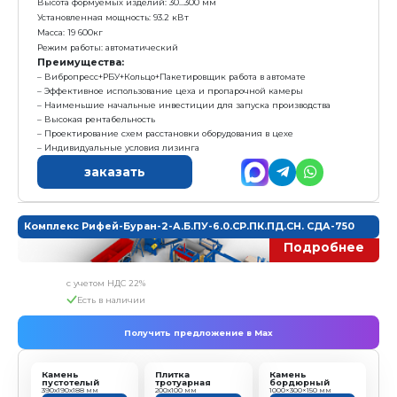
4. Модуль «Виброконтроль»
- Вариатроник
- Частотный преобразователь
- Система охлаждения вариатроника
Характеристика:
Размер формовочного поля: 1000х500 мм
Размер технологического поддона: 1150х600х40 мм
Высота формуемых изделий: 30...300 мм
Установленная мощность: 77,45 кВт
Масса: 14 400кг
Режим работы: автоматический
Преимущества:
Полноценный Растворабетонный Узел в комплек
Автоматический вибропресс + автоматический РБ
Одно рабочее место оператора (2 пульта рядом)
Высокая рентабельность