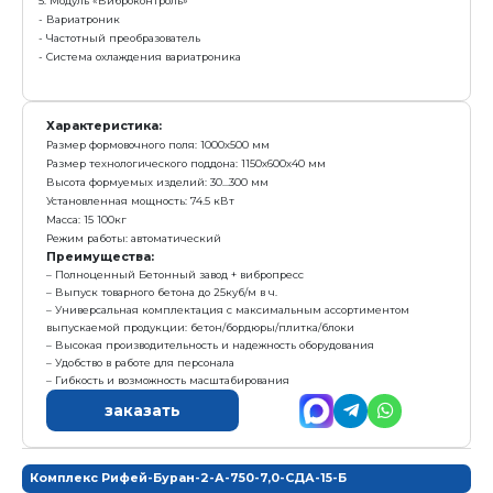
Высота формуемых изделий: 30...300 мм
Установленная мощность: 50,2 кВт
Масса: 10 100
Режим работы: автоматический
Преимущества:
Вибропресс + смеситель + конвейер = минималь
для начала работы, с возможностью дальнейшего д
Гибкость и возможность масштабирования
Преимущества нового модуля «Виброконтроль»: 
контроль амплитуды вибрации, Изменение и контр
вибрации, Увеличен ресурс службы вариатроника з
системы
заказать
Комплекс Рифей-Буран-2-А-750-7,0-СДА-15