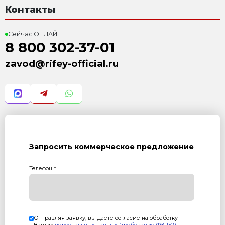
Получить предложение в Ma
Камень
Плитка
пустотелый
тротуарная
390х190х188 мм
200х100 мм
800..850шт/ч
88…95м2/ч
Комплектация:
1. Формующий блок Рифей Буран-2А
2. Стеллажный модуль подачи поддонов
3. Автоматическая система пакетирования готовой 
4. Модуль разгрузки поддонов, цена 609 000р
5. Система дозирования материалов "РБУ-7,0-750-СДА
6. Чтобы догнать вас, конкурентам потребуется сове
серьезные инвестиции, а не просто немного снизить
7. Модуль «Виброконтроль»
- Вариатроник
- Частотный преобразователь