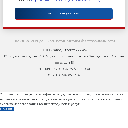
- Система охлаждения вариатроника
Характеристика:
Размер формовочного поля: 1000х500 мм
Размер технологического поддона: 1150х600х40 мм
Высота формуемых изделий: 30...300 мм
Установленная мощность: 86.2 кВт
Масса: 18 100кг
Режим работы: автоматический
Преимущества:
Вибропресс+РБУ+Пакетировщик работа в автомат
Гибкость и оптимизация пространства: нет привя
линии разгрузки
Удобство в работе для персонала
Минимальное количество обслуживающего персо
Шеф монтаж и обучение обслуживающего персон
Проектирование схем расстановки оборудования в