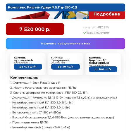
1. Формующий блок Рифей Удар Р
2. Модуль бесстеллажного формования "Б.Пд"
3. Бетоносмеситель СГ-350:
- Бетоносмеситель СГ-350(V=350л)
- Блок дозаторов БД-350
4. Конвейер ленточный КЛ-500-5,0 (L=5м)
Характеристика:
Размер формовочного поля: 800х400 мм
Размер технологического поддона: 900х450х30 мм
Высота формуемых изделий: 30...200 мм
Установленная мощность: 29,5 кВт
Масса: 5 245 кг
Режим работы: полуавтоматический
Преимущества:
Вибропресс со смесителем и конвейером = мини
комплектация для начала работы, с возможностью 
дооснащения