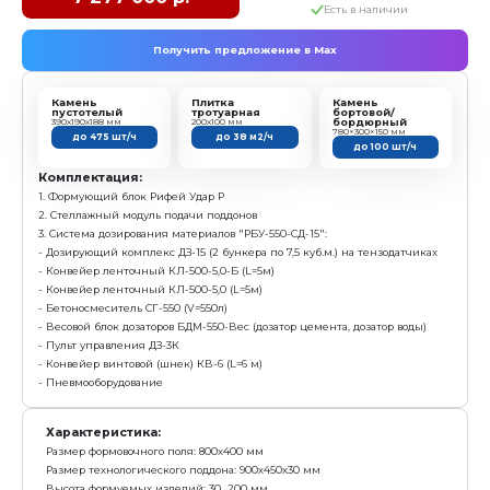
Камень
Плитка
пустотелый
тротуарная
390х190х188 мм
200х100 мм
до 475 шт/ч
до 38 м2/ч
Комплектация:
1. Формующий блок Рифей Удар Р
2. Модуль бесстеллажного формования "Б.Пд"
3. Мобильный РБУ-20 моноблок:
- Смеситель БП-2Г-375
- Несущая рама
- Дозатор заполнителя ДЗ-24 ( 2 бункера по 12м3 ка
2/6м3)
- Конвейер ленточный наклонный на тензодатчик
- Дозатор цемента ДЦ - 150 (до 150кг)
- Дозатор воды проточный ДП-400
- Насос для подачи воды
- Пульт с системой автоматического управления П