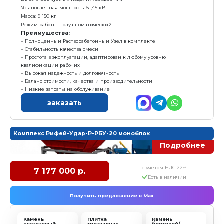
(режим работы «одна кнопка»)
- Конвейер винтовой (шнек) КВ-3 (L=3м)
- Пневмооборудование, Компрессор
Характеристика:
Размер формовочного поля: 800х400 мм
Размер технологического поддона: 900х450х30 мм
Высота формуемых изделий: 30...200 мм
Установленная мощность: 45,7 кВт
Масса: 9 630кг
Режим работы: автоматический/полуавтоматически
Преимущества:
Полноценный Растворабетонный Узел в комплек
Одно рабочее место оператора
Компактные габариты РБУ и минимальные разме
Низкие затраты на организацию производства
Стабильное качество смеси
Снижение человеческих ошибок