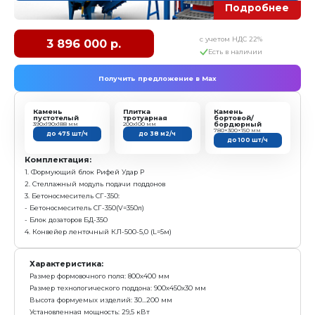
до 475 шт/ч
до 38 м2/ч
Комплектация:
1. Формующий блок Рифей Удар Р:
- Вибропресс Рифей Удар Р
- Пульт управления
- Маслостанция
- Пуансон матрица - 1 комплект
- Поддон технологический - 10 шт
2. Модуль бесстеллажного формования "Б.Пд":
- Модуль подачи поддонов с кассетой
- Подъемник поддонов "Пд" (2 поддона в ряду)
Характеристика:
Размер формовочного поля: 800х400 мм
Размер технологического поддона: 900х450х30 мм
Высота формуемых изделий: 30...200 мм