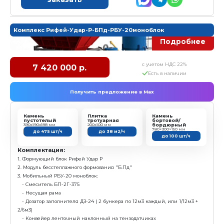
Характеристика:
Размер формовочного поля: 800х400 мм
Размер технологического поддона: 900х450х30 мм
Высота формуемых изделий: 30...200 мм
Установленная мощность: 29,5 кВт
Масса: 4200 кг
Режим работы: полуавтоматический
Преимущества:
Вибропресс со смесителем и конвейером = мини
комплектация для начала работы, с возможностью 
дооснащения
Простота в эксплуатации, адаптирован к любому 
квалификации рабочих
Высокое качество продукции за счет применения
вибрации и гравитационного пригруза»
заказать