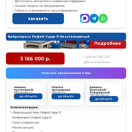
- Модуль подачи поддонов
- Рольганг
- Траверса
- Стеллаж - 1 шт
Характеристика:
Размер формовочного поля: 800х400 мм
Размер технологического поддона: 900х450х30 мм
Высота формуемых изделий: 30...200 мм
Установленная мощность: 19 кВт
Масса: 3 080 кг
Режим работы: полуавтоматический
Преимущества:
Лучший выбор для изготовления стеновых блоков
Ударный вибростол с гравитационным пригрузом
Легкость в управлении, не требует высокой квал
Доступность запчастей и сервисной поддержки