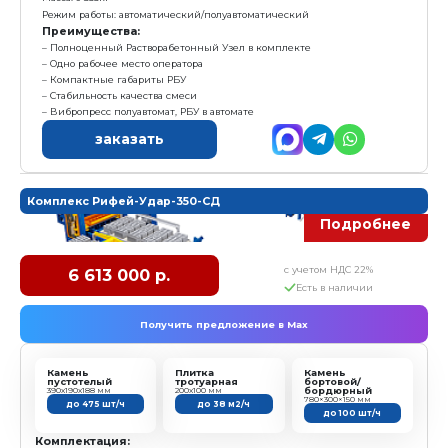
Комплектация:
1. Формующий блок Рифей Удар Р
2. Модуль бесстеллажного формования "Б.Пд"
3. Система дозирования материалов "РБУ-550-СД-15":
- Дозирующий комплекс ДЗ-15 (2 бункера по 7,5 куб.м
- Конвейер ленточный КЛ-500-5,0-Б (L=5м)
- Конвейер ленточный КЛ-500-5,0 (L=5м)
- Бетоносмеситель СГ-550 (V=550л)
- Весовой блок дозаторов БДМ-550-Вес (дозатор цемен
- Пульт управления ДЗ-3К
- Конвейер винтовой (шнек) КВ-6 (L=6 м)
- Пневмооборудование
Характеристика:
Размер формовочного поля: 800х400 мм
Размер технологического поддона: 900х450х30 мм