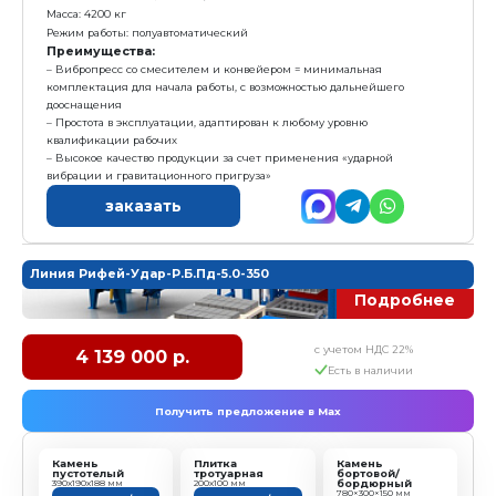
Установленная мощность: 19 кВт
Масса: 3 325 кг
Режим работы: полуавтоматический
Преимущества:
Лучший выбор для изготовления стеновых блоков
Эффективное использование цеха и пропарочной
Низкие затраты на организацию производства
Высокая рентабельность
Высокая надежность и долговечность
Интуитивно понятное управление
Максимальная экономическая эффективность
заказать
Линия Рифей-Удар-Р-5.0-350