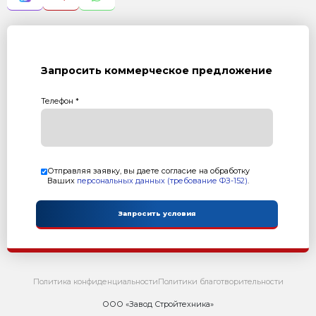
- Конвейер ленточный КЛ-500-5,0 (L=5м)
- Бетоносмеситель СГ-550 (V=550л)
- Весовой блок дозаторов БДМ-550-Вес (дозатор цемен
- Пульт управления ДЗ-3К
- Конвейер винтовой (шнек) КВ-6 (L=6 м)
- Пневмооборудование
Характеристика:
Размер формовочного поля: 800х400 мм
Размер технологического поддона: 900х450х30 мм
Высота формуемых изделий: 30...200 мм
Установленная мощность: 51,45 кВт
Масса: 9 150 кг
Режим работы: полуавтоматический
Преимущества:
Полноценный Растворабетонный Узел в комплек
Стабильность качества смеси