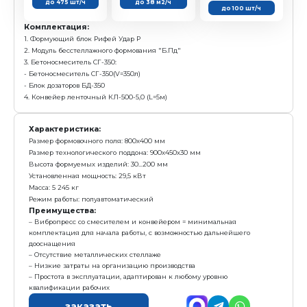
с у
3 896 000 р.
Е
Получить предложение в Ma
Камень
Плитка
пустотелый
тротуарная
390х190х188 мм
200х100 мм
до 475 шт/ч
до 38 м2/ч
Комплектация:
1. Формующий блок Рифей Удар Р
2. Стеллажный модуль подачи поддонов
3. Бетоносмеситель СГ-350:
- Бетоносмеситель СГ-350(V=350л)
- Блок дозаторов БД-350
4. Конвейер ленточный КЛ-500-5,0 (L=5м)