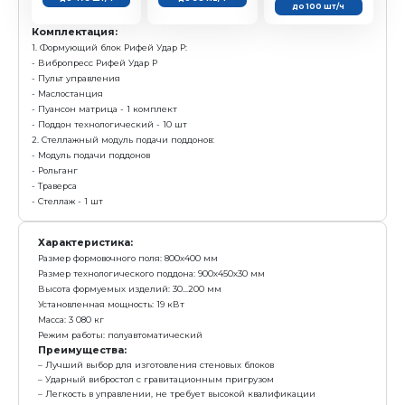
с у
2 923 000 р.
Е
Получить предложение в Ma
Камень
Плитка
пустотелый
тротуарная
390х190х188 мм
200х100 мм
до 475 шт/ч
до 38 м2/ч
Комплектация:
1. Формующий блок Рифей Удар Р:
- Вибропресс Рифей Удар Р
- Пульт управления
- Маслостанция
- Пуансон матрица - 1 комплект
- Поддон технологический - 10 шт
2. Стеллажный модуль подачи поддонов: