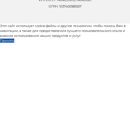
Пошаговое руководство за
масштабирования прибыльного 
от завода Рифей Стройтехника, 9
Контакты
Сейчас ОНЛАЙН
8 800 302-37-01
zavod@rifey-official.ru