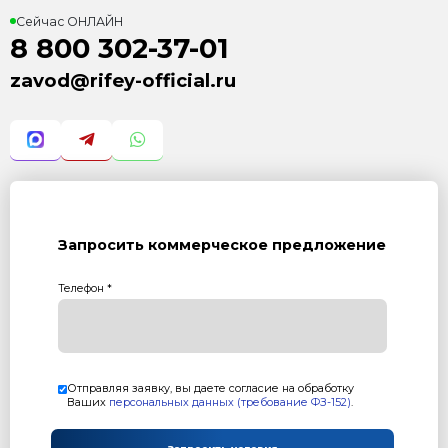
Характеристика:
Установленная мощность: 17,4 кВт Производительно
(2,4м) = 20 шт/ч
Масса: 6800 кг
Режим работы: полуавтоматический
Преимущества:
Минимальный "Человеческий фактор"
Максимальная производительность
Производит все типы ФБС блоков: ФБС-3, ФБС-4, Ф
Высокое качество получаемой продукции
заказать