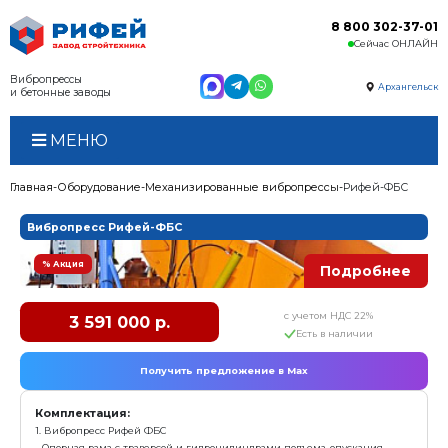
Вибропрессы
и бетонные заводы
МЕНЮ
Главная
Оборудование
Механизированные виброп
Вибропресс Рифей-ФБС
% Акция