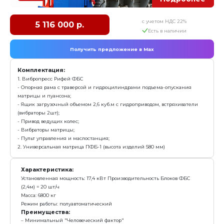
Характеристика:
Установленная мощность: 16,6 кВт, Производительн
(2,4м) = 15 шт/ч
Масса: 4 780 кг
Режим работы: полуавтоматический
Преимущества:
Самый бюджетный вибропресс для блоков ФБС
Простота в эксплуатации, адаптирован к любому 
квалификации рабочих
Производит все типы ФБС блоков: ФБС-3, ФБС-4, Ф
заказать
Вибропресс Рифей-ФБС-М
% Акция