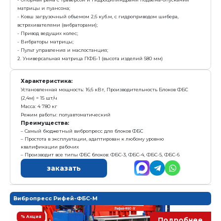
с у
3 591 000 р.
Е
Получить предложение в Ma
Комплектация:
1. Вибропресс Рифей ФБС
- Опорная рама с траверсой и гидроцилиндрами под
матрицы и пуансона;
- Ковш загрузочный объемом 2,6 куб.м, с гидроприво
встряхивателями (вибраторами);
- Привод ведущих колес;
- Вибраторы матрицы;
- Пульт управления и маслостанция;
2. Универсальная матрица ПФБ-1 (высота изделий 58