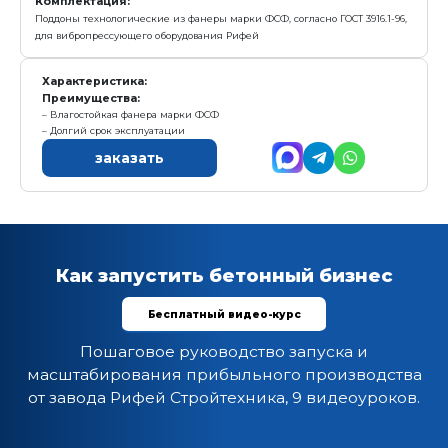
- загрузочный ящик (шибер)
2. Модуль подачи поддонов "П", 117 000 руб
3. Пульт управления
Характеристика:
Количество бункеров: 1
Установленная мощность: 2.2 кВт
Масса: 140 кг
Режим работы: полуавтоматический
Гарантия: 12 месяцев
Преимущества:
Механизация загрузки смеси в матрицу и подача
Исключение ручного труда, повышение качества 
производительности в 2 раза
Легкость обслуживания
заказать