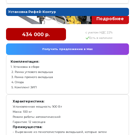
Характеристика:
Установленная мощность: 7,5 кВт
Масса: 1 000 кг
Режим работы: полуавтомат/автомат
Гарантия: 12 месяцев
Преимущества:
Для транспортировки поддонов не требуются мет
стеллажи
Возможность настройки высоты подъема в зависим
изделия для уменьшения времени цикла
Возможность дооснащения снижателем и пакетир
автоматической разгрузки поддонов с готовой прод
заказать
Пресс Рифей-Колун-М