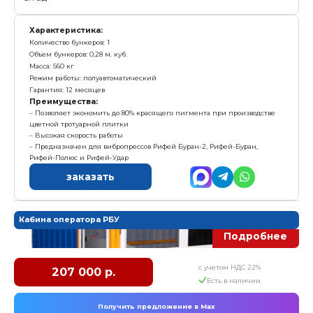
Комплектация:
1. Установка в сборе
2. Рамка углового вкладыша
3. Рамка прямого вкладыша
4. Опора
5. Комплект ЗИП
Характеристика:
Установленная мощность: 900 Вт
Масса: 100 кг
Режим работы: автоматический
Гарантия: 12 месяцев
Преимущества:
Вырезание из пенополистирола вкладышей, кото
используются для формования угловых, стеновых и
теплоблоков на комплексах «Рифей-Удар», «Рифей-
Буран» и установках «Рифей-Кондор»
Точная и быстрая скорость работы