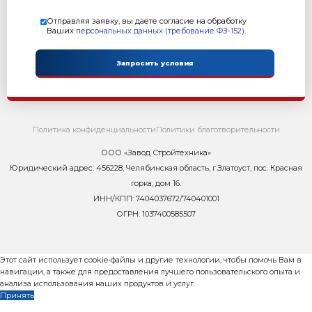
Объем бункеров: 0,28 м. куб.
Масса: 560 кг
Режим работы: полуавтоматический
Гарантия: 12 месяцев
Преимущества:
Позволяет экономить до 80% красящего пигмента
цветной тротуарной плитки
Высокая скорость работы
Предназначен для вибропрессов Рифей Буран-2, 
Рифей-Полюс и Рифей-Удар
заказать
Кабина оператора РБУ