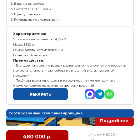
с у
1 500 000 р.
Е
Получить предложение в Ma
Комплектация:
1. Воронка поворотная
2. Конвейер ленточный
3. Воронка конвейера
4. Смеситель БП-1Г-300-3С
5. Пульт управления
6. Руководство по эксплуатации
Характеристика:
Установленная мощность: 14,95 кВт
Масса: 1 590 кг
Режим работы: автоматический