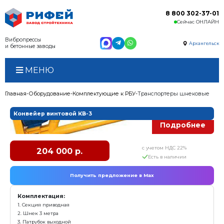
Вибропрессы
и бетонные заводы
МЕНЮ
Главная
Оборудование
Комплектующие к РБУ
Тран
Конвейер винтовой КВ-3
с у
204 000 р.