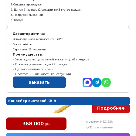
Простота и надежность конструкции
Угол подъема цементной массы – до 45 градусов
заказать
Конвейер винтовой КВ-6
с у
286 000 р.
Е
Получить предложение в Ma
Комплектация:
1. Секция приводная