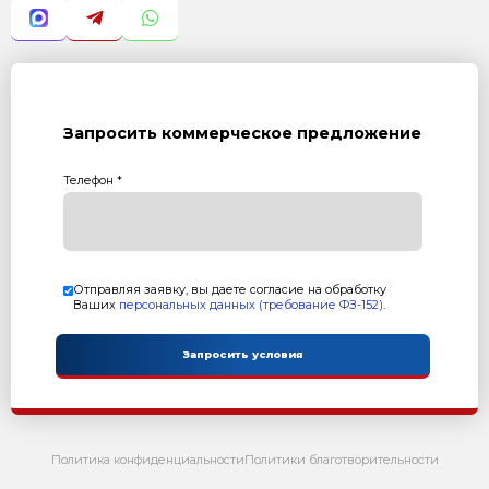
Получить предложение в Ma
Комплектация:
1. Секция приводная
2. Шнек 9 метров (3 секции по 3 метра каждая)
3. Патрубок выходной
4. Кожух
Характеристика:
Установленная мощность: 11 кВт
Масса: 770 кг
Гарантия: 12 месяцев
Преимущества:
Цельно-навитая спираль
Производительность до 50 тонн/час
Диаметр трубы 219 мм