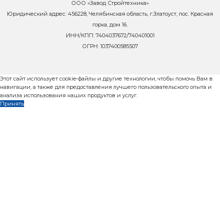
Простота и надежность конструкции
Угол подъема цементной массы – до 45 градусов
заказать
Как запустить бетонны
Бесплатный видео-курс
Пошаговое руководство за
масштабирования прибыльного 
от завода Рифей Стройтехника, 9