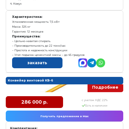
Е
Получить предложение в Ma
Комплектация:
1. Секция приводная
2. Шнек 3 метра
3. Патрубок выходной
4. Кожух
Характеристика:
Установленная мощность: 7,5 кВт
Масса: 326 кг
Гарантия: 12 месяцев
Преимущества:
Цельно-навитая спираль
Производительность до 22 тонн/час