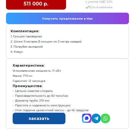
Конвейер винтовой КВ-9
с у
368 000 р.
Е
Получить предложение в Ma
Комплектация:
1. Секция приводная
2. Шнек 9 метров (3 секции по 3 метра каждая)
3. Патрубок выходной
4. Кожух
Характеристика: