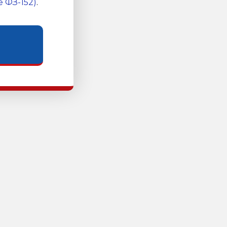
 ФЗ-152)
.