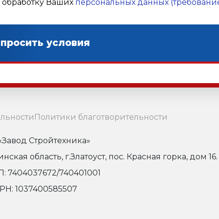
а обработку Ваших
персональных данных (требование
льности
Политики благотворительности
Завод Стройтехника»
кая область, г.Златоуст, пос. Красная горка, дом 16.
: 7404037672/740401001
РН: 1037400585507