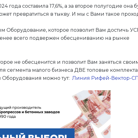
года составила 17,6%, а за второе полугодие она б
может превратиться в тыкву. И мы с Вами такое про
м Оборудование, которое позволит Вам достичь У
 менее всего подвержен обесцениванию на рынке
оторое не обесценится и позволит Вам заняться сво
для сегмента малого бизнеса ДВЕ топовые комплект
и Оборудования можно тут:
Линия Рифей-Вектор-СП-