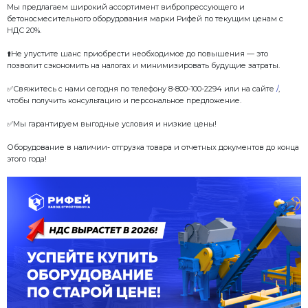
Это увеличит налог с текущих 20% до 22%, что напр
стоимость товаров и услуг, включая промышленное
Для бизнеса это означает рост расходов на произво
✅У вас есть время подготовиться!
Если вы планируете обновить техническую базу св
сейчас идеальный момент для покупки.
Мы предлагаем широкий ассортимент вибропресс
бетоносмесительного оборудования марки Рифей п
НДС 20%.
⬆️Не упустите шанс приобрести необходимое до п
позволит сэкономить на налогах и минимизировать
✅Свяжитесь с нами сегодня по телефону 8-800-100-
чтобы получить консультацию и персональное пред