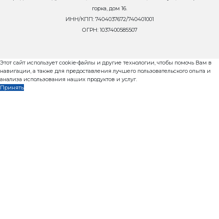
8 800 302-37-01
zavod@rifey-official.ru
Запросить коммерческое пр
Телефон
*